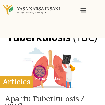
KNOWLEDGE AND STORIES
Articles
Home
>
Articles
Apa itu Tuberkulosis /