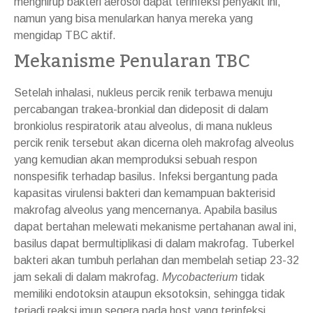
menghirup bakteri aerosol dapat terinfeksi penyakit ini,
namun yang bisa menularkan hanya mereka yang
mengidap TBC aktif.
Mekanisme Penularan TBC
Setelah inhalasi, nukleus percik renik terbawa menuju
percabangan trakea-bronkial dan dideposit di dalam
bronkiolus respiratorik atau alveolus, di mana nukleus
percik renik tersebut akan dicerna oleh makrofag alveolus
yang kemudian akan memproduksi sebuah respon
nonspesifik terhadap basilus. Infeksi bergantung pada
kapasitas virulensi bakteri dan kemampuan bakterisid
makrofag alveolus yang mencernanya. Apabila basilus
dapat bertahan melewati mekanisme pertahanan awal ini,
basilus dapat bermultiplikasi di dalam makrofag. Tuberkel
bakteri akan tumbuh perlahan dan membelah setiap 23-32
jam sekali di dalam makrofag.
Mycobacterium
tidak
memiliki endotoksin ataupun eksotoksin, sehingga tidak
terjadi reaksi imun segera pada host yang terinfeksi.